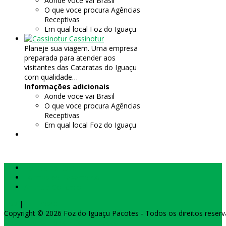
Aonde voce vai
Brasil
O que voce procura
Agências
Receptivas
Em qual local
Foz do Iguaçu
Cassinotur
Planeje sua viagem. Uma empresa
preparada para atender aos
visitantes das Cataratas do Iguaçu
com qualidade…
Informações adicionais
Aonde voce vai
Brasil
O que voce procura
Agências
Receptivas
Em qual local
Foz do Iguaçu
Política de Reserva
Formas de Pagamento
Anuncie Conosco
Top
|
+
-
reset
Copyright © 2026
Foz do Iguaçu Pacotes
- Todos os direitos reserv
Design by Kameleon Comunicação