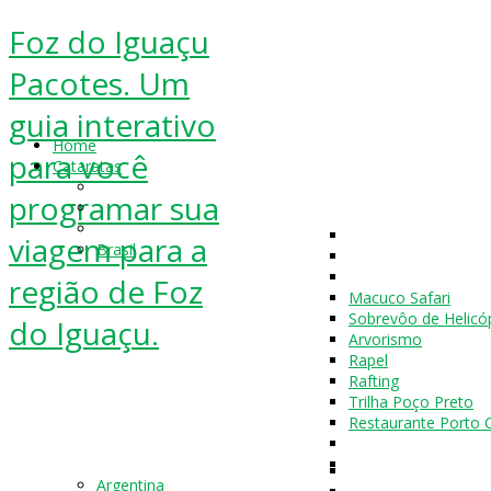
Foz do Iguaçu
Pacotes. Um
guia interativo
Home
para você
Cataratas
programar sua
viagem para a
Brasil
região de Foz
Macuco Safari
Sobrevôo de Helicó
do Iguaçu.
Arvorismo
Rapel
Rafting
Trilha Poço Preto
Restaurante Porto 
Argentina