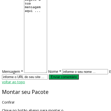
Mensagem *
Nome *
E
voltar ao topo
Montar
seu Pacote
Confira!
Clique no botão abaixo para montar o