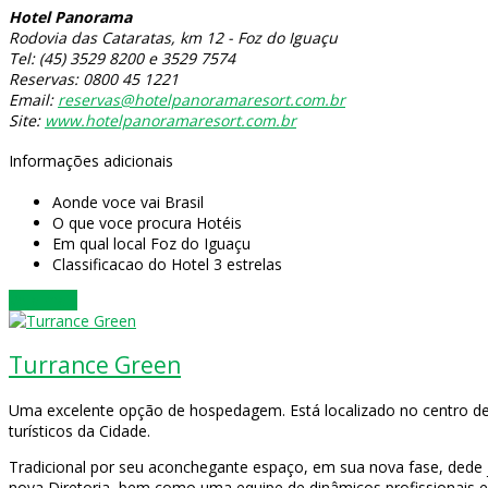
Hotel Panorama
Rodovia das Cataratas, km 12 - Foz do Iguaçu
Tel: (45) 3529 8200 e 3529 7574
Reservas: 0800 45 1221
Email:
reservas@hotelpanoramaresort.com.br
Site:
www.hotelpanoramaresort.com.br
Informações adicionais
Aonde voce vai
Brasil
O que voce procura
Hotéis
Em qual local
Foz do Iguaçu
Classificacao do Hotel
3 estrelas
Veja mais
Turrance Green
Uma excelente opção de hospedagem. Está localizado no centro de F
turísticos da Cidade.
Tradicional por seu aconchegante espaço, em sua nova fase, dede
nova Diretoria, bem como uma equipe de dinâmicos profissionais e