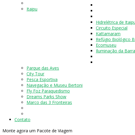
Itaipu
Hidrelétrica de Itaip
Circuito Especial
Kattamaram
Refúgio Biológico B
Ecomuseu
Iluminação da Bar
Parque das Aves
City Tour
Pesca Esportiva
Navegação e Museu Bertoni
Fly Foz Paraquedismo
Dreams Parks Show
Marco das 3 Fronteiras
Contato
Monte agora um Pacote de Viagem