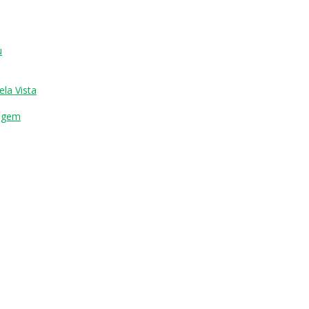
u
ela Vista
ragem