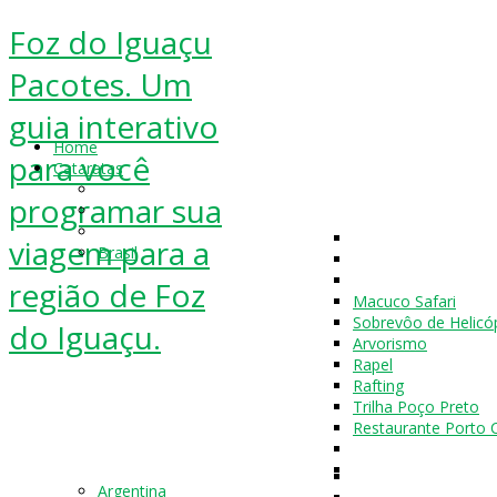
Foz do Iguaçu
Pacotes. Um
guia interativo
Home
para você
Cataratas
programar sua
viagem para a
Brasil
região de Foz
Macuco Safari
Sobrevôo de Helicó
do Iguaçu.
Arvorismo
Rapel
Rafting
Trilha Poço Preto
Restaurante Porto 
Argentina