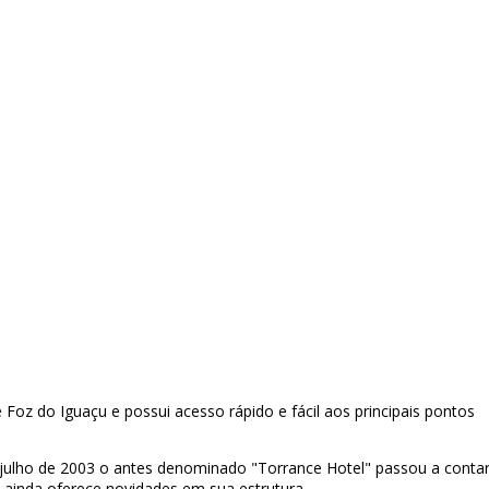
oz do Iguaçu e possui acesso rápido e fácil aos principais pontos
 julho de 2003 o antes denominado "Torrance Hotel" passou a conta
 ainda oferece novidades em sua estrutura.